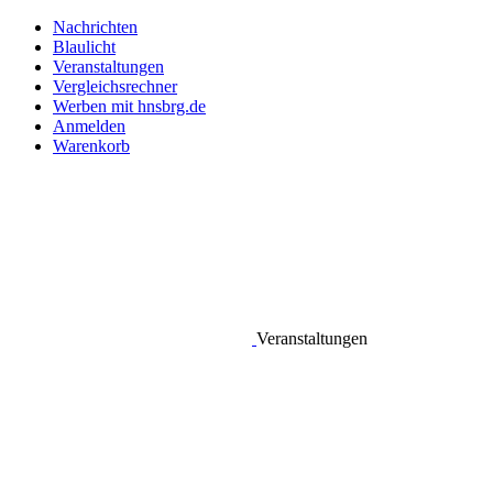
Zum
Nachrichten
Inhalt
Blaulicht
springen
Veranstaltungen
Vergleichsrechner
Werben mit hnsbrg.de
Anmelden
Warenkorb
Facebook
Instagram
Threads
Veranstaltungen