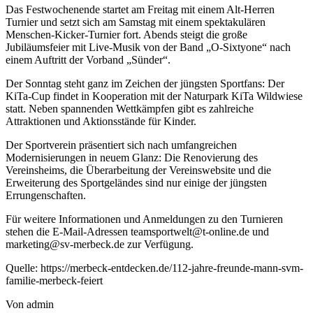
Das Festwochenende startet am Freitag mit einem Alt-Herren
Turnier und setzt sich am Samstag mit einem spektakulären
Menschen-Kicker-Turnier fort. Abends steigt die große
Jubiläumsfeier mit Live-Musik von der Band „O-Sixtyone“ nach
einem Auftritt der Vorband „Sünder“.
Der Sonntag steht ganz im Zeichen der jüngsten Sportfans: Der
KiTa-Cup findet in Kooperation mit der Naturpark KiTa Wildwiese
statt. Neben spannenden Wettkämpfen gibt es zahlreiche
Attraktionen und Aktionsstände für Kinder.
Der Sportverein präsentiert sich nach umfangreichen
Modernisierungen in neuem Glanz: Die Renovierung des
Vereinsheims, die Überarbeitung der Vereinswebsite und die
Erweiterung des Sportgeländes sind nur einige der jüngsten
Errungenschaften.
Für weitere Informationen und Anmeldungen zu den Turnieren
stehen die E-Mail-Adressen
teamsportwelt@t-online.de
und
marketing@sv-merbeck.de
zur Verfügung.
Quelle: https://merbeck-entdecken.de/112-jahre-freunde-mann-svm-
familie-merbeck-feiert
Von
admin