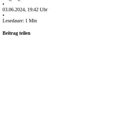
•
03.06.2024, 19:42 Uhr
•
Lesedauer: 1 Min
Beitrag teilen
Facebook
WhatsApp
Pinterest
E-
Zeige
Mail
grösseres
Bild