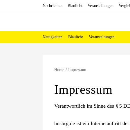
Zum
Nachrichten
Blaulicht
Veranstaltungen
Vergle
Inhalt
springen
Neuigkeiten
Blaulicht
Veranstaltungen
Home
Impressum
Impressum
Verantwortlich im Sinne des § 5 D
hnsbrg.de ist ein Internetauftritt 