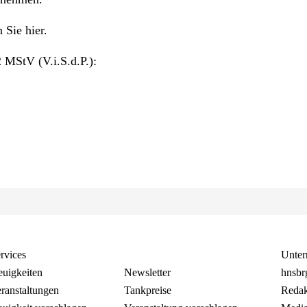
 Sie hier.
 MStV (V.i.S.d.P.):
rvices
Unte
uigkeiten
Newsletter
hnsbr
ranstaltungen
Tankpreise
Redak