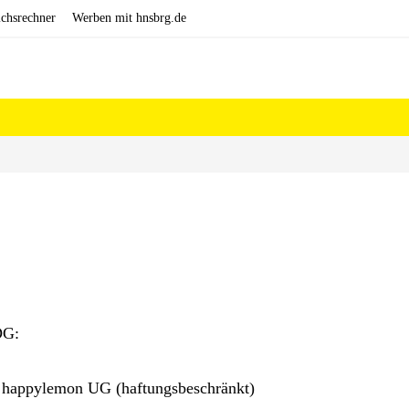
ichsrechner
Werben mit hnsbrg.de
DG:
der happylemon UG (haftungsbeschränkt)