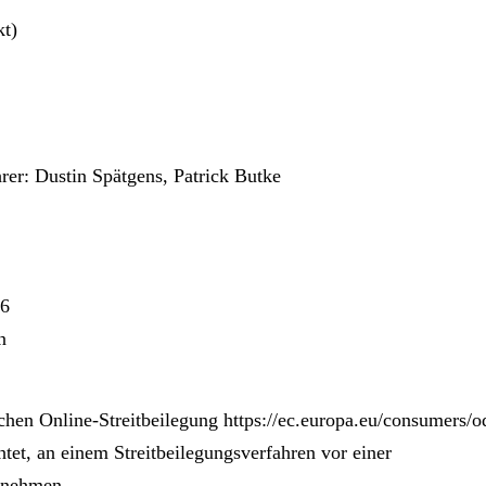
t)
rer: Dustin Spätgens, Patrick Butke
46
n
ichen Online-Streitbeilegung
https://ec.europa.eu/consumers/o
htet, an einem Streitbeilegungsverfahren vor einer
zunehmen.