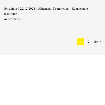
Von
admin
|
22/12/2023
|
Allgemein
,
Neuigkeiten
|
Kommentare
für
deaktiviert
„Bäckerei
Weiterlesen
Schneider“
eröffnet
neue
Filiale
1
2
Vor
in
Erkelenz