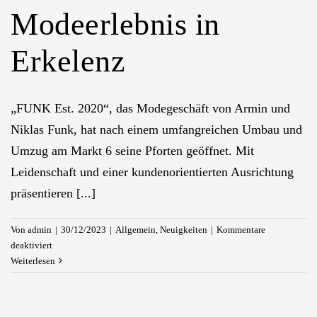
Modeerlebnis in
Erkelenz
„FUNK Est. 2020“, das Modegeschäft von Armin und
Niklas Funk, hat nach einem umfangreichen Umbau und
Umzug am Markt 6 seine Pforten geöffnet. Mit
Leidenschaft und einer kundenorientierten Ausrichtung
präsentieren [...]
Von
admin
|
30/12/2023
|
Allgemein
,
Neuigkeiten
|
Kommentare
für
deaktiviert
„FUNK
Weiterlesen
Est.
2020“:
Ein