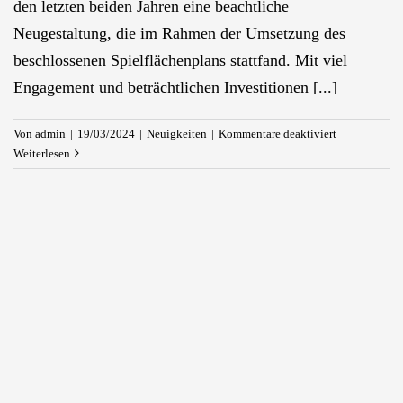
den letzten beiden Jahren eine beachtliche
Neugestaltung, die im Rahmen der Umsetzung des
beschlossenen Spielflächenplans stattfand. Mit viel
Engagement und beträchtlichen Investitionen [...]
für
Von
admin
|
19/03/2024
|
Neuigkeiten
|
Kommentare deaktiviert
Kirchblüten
Weiterlesen
verschönern
Heinsberger
Skaterplatz