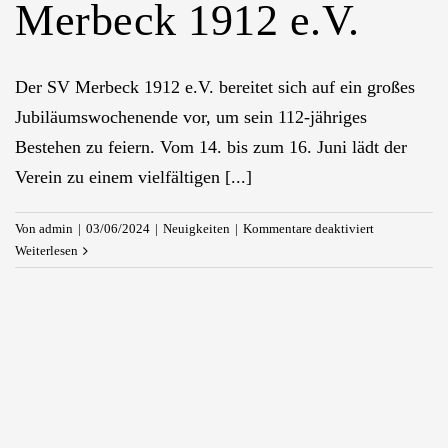
Merbeck 1912 e.V.
Der SV Merbeck 1912 e.V. bereitet sich auf ein großes
Jubiläumswochenende vor, um sein 112-jähriges
Bestehen zu feiern. Vom 14. bis zum 16. Juni lädt der
Verein zu einem vielfältigen [...]
für
Von
admin
|
03/06/2024
|
Neuigkeiten
|
Kommentare deaktiviert
112
Weiterlesen
Jahre,
112
Freunde,
112
Mann:
Großes
Fest
beim
SV