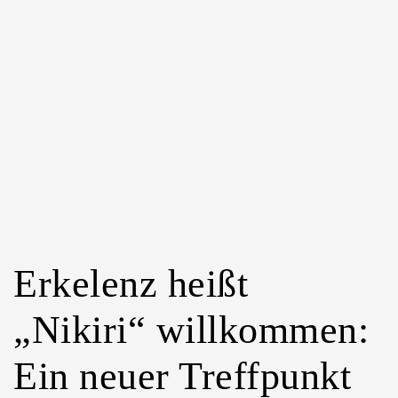
neues
Modeerlebnis
in
Erkelenz
Erkelenz heißt
„Nikiri“ willkommen:
Ein neuer Treffpunkt