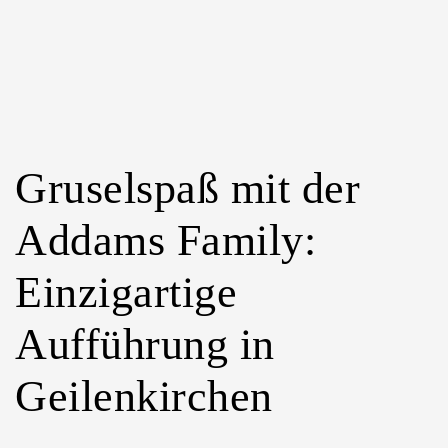
der
offenen
Tür
im
Januar
Gruselspaß mit der
Addams Family:
Einzigartige
Aufführung in
Geilenkirchen