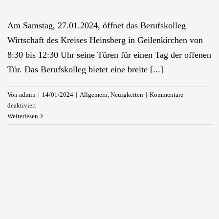
Am Samstag, 27.01.2024, öffnet das Berufskolleg
Wirtschaft des Kreises Heinsberg in Geilenkirchen von
8:30 bis 12:30 Uhr seine Türen für einen Tag der offenen
Tür. Das Berufskolleg bietet eine breite [...]
Von
admin
|
14/01/2024
|
Allgemein
,
Neuigkeiten
|
Kommentare
für
deaktiviert
Die
Weiterlesen
Schule
für
alle
Abschlüsse:
Berufskolleg
Wirtschaft
Geilenkirchen
mit
Tag