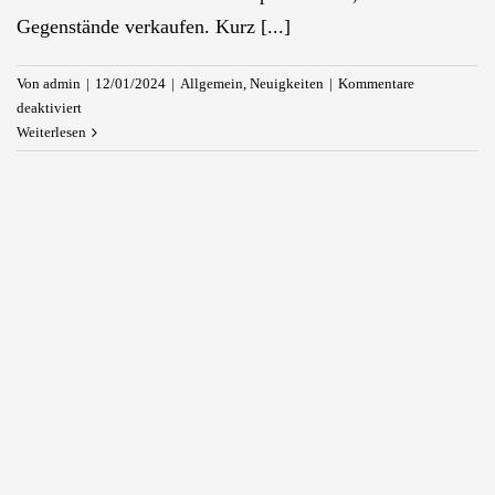
Gegenstände verkaufen. Kurz [...]
Von
admin
|
12/01/2024
|
Allgemein
,
Neuigkeiten
|
Kommentare
für
deaktiviert
Kleinanzeigen-
Weiterlesen
Betrug:
Heinsbergerin
fällt
Phishing
zum
Opfer