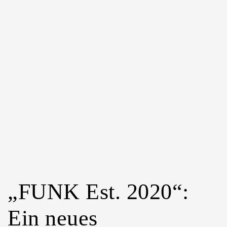
Klanguste“:
Eine
musikalisch-
poetische
Kinderinszenierung
„FUNK Est. 2020“:
Ein neues