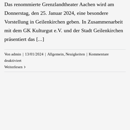
Das renommierte Grenzlandtheater Aachen wird am
Donnerstag, den 25. Januar 2024, eine besondere
Vorstellung in Geilenkirchen geben. In Zusammenarbeit
mit dem GK Kulturgut e.V. und der Stadt Geilenkirchen
präsentiert das [...]
Von
admin
|
13/01/2024
|
Allgemein
,
Neuigkeiten
|
Kommentare
für
deaktiviert
Gruselspaß
Weiterlesen
mit
der
Addams
Family:
Einzigartige
Aufführung
in
Geilenkirchen