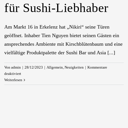
für Sushi-Liebhaber
Am Markt 16 in Erkelenz hat „Nikiri“ seine Türen
geöffnet. Inhaber Tien Nguyen bietet seinen Gästen ein
ansprechendes Ambiente mit Kirschblütenbaum und eine
vielfältige Produktpalette der Sushi Bar und Asia [...]
Von
admin
|
28/12/2023
|
Allgemein
,
Neuigkeiten
|
Kommentare
für
deaktiviert
Erkelenz
Weiterlesen
heißt
„Nikiri“
willkommen:
Ein
neuer
Treffpunkt
für