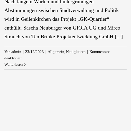
Nach langem Warten und hintergründigen
Abstimmungen zwischen Stadtverwaltung und Politik
wird in Geilenkirchen das Projekt „GK-Quartier“
enthüllt. Sascha Neuburger von GIOIA UG und Mirco
Strauch von Ten Brinke Projektentwicklung GmbH [...]
Von
admin
|
23/12/2023
|
Allgemein
,
Neuigkeiten
|
Kommentare
für
deaktiviert
Das
Weiterlesen
„GK-
Quartier“
kommt
–
erste
Planungen
für
das
REWE-
Areal