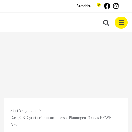
Zum
T
Faceboo
Inst
0
Anmelden
Inhalt
springen
Start
Allgemein
Das „GK-Quartier“ kommt – erste Planungen für das REWE-
Areal