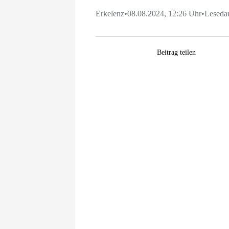
Erkelenz
•
08.08.2024, 12:26 Uhr
•
Leseda
Facebook
WhatsApp
Pinterest
E-
Beitrag teilen
Mail
Zeige
grösseres
Bild