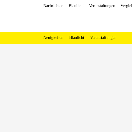
Zum
Nachrichten
Blaulicht
Veranstaltungen
Vergle
Inhalt
springen
Neuigkeiten
Blaulicht
Veranstaltungen