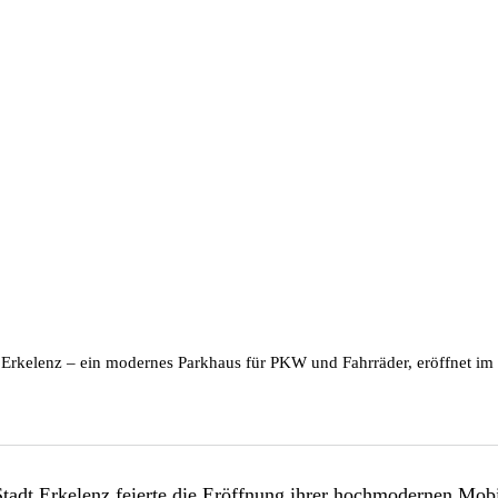
 Erkelenz – ein modernes Parkhaus für PKW und Fahrräder, eröffnet im 
Stadt Erkelenz feierte die Eröffnung ihrer hochmodernen Mob