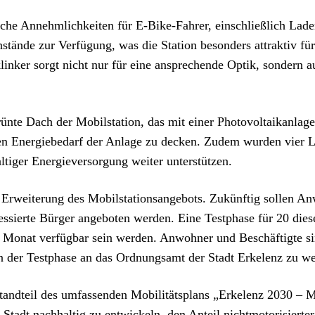
iche Annehmlichkeiten für E-Bike-Fahrer, einschließlich Lade
stände zur Verfügung, was die Station besonders attraktiv fü
linker sorgt nicht nur für eine ansprechende Optik, sondern a
ünte Dach der Mobilstation, das mit einer Photovoltaikanlage a
n Energiebedarf der Anlage zu decken. Zudem wurden vier La
altiger Energieversorgung weiter unterstützen.
ie Erweiterung des Mobilstationsangebots. Zukünftig sollen An
ressierte Bürger angeboten werden. Eine Testphase für 20 dies
o Monat verfügbar sein werden. Anwohner und Beschäftigte sin
n der Testphase an das Ordnungsamt der Stadt Erkelenz zu w
Bestandteil des umfassenden Mobilitätsplans „Erkelenz 2030 –
er Stadt nachhaltig zu entwickeln, den Anteil nichtmotorisierter