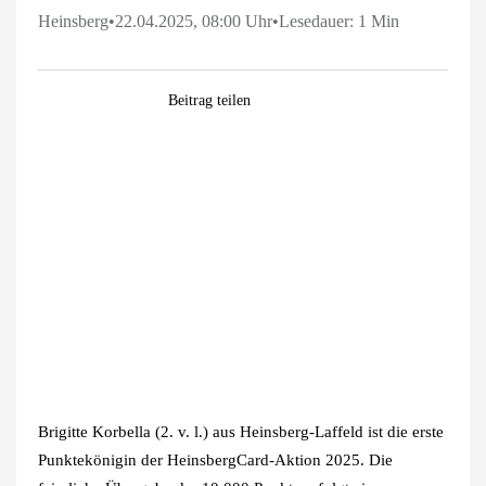
Heinsberg
•
22.04.2025, 08:00 Uhr
•
Lesedauer: 1 Min
Facebook
WhatsApp
Pinterest
E-
Beitrag teilen
Mail
Zeige
grösseres
Bild
Brigitte Korbella (2. v. l.) aus Heinsberg-Laffeld ist die erste
Punktekönigin der HeinsbergCard-Aktion 2025. Die