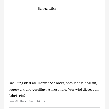
Facebook
WhatsApp
Pinterest
E-
Beitrag teilen
Mail
Zeige
grösseres
Bild
Das Pfingstfest am Horster See lockt jedes Jahr mit Musik,
Feuerwerk und geselliger Atmosphäre. Wer wird dieses Jahr
dabei sein?
Foto: AC Horster See 1964 e. V.