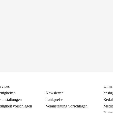
rvices
Unte
uigkeiten
Newsletter
hnsbr
ranstaltungen
Tankpreise
Redak
uigkeit vorschlagen
Veranstaltung vorschlagen
Media
Partn