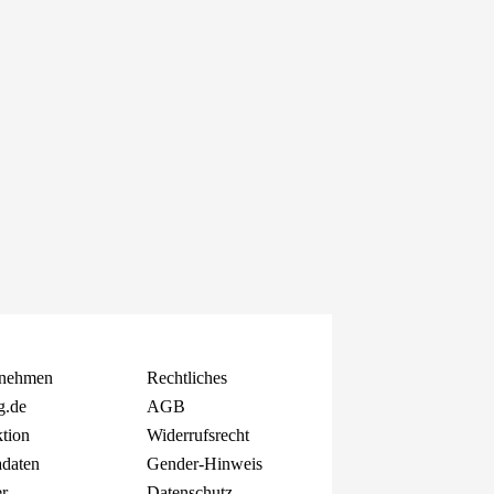
rnehmen
Rechtliches
g.de
AGB
tion
Widerrufsrecht
daten
Gender-Hinweis
er
Datenschutz