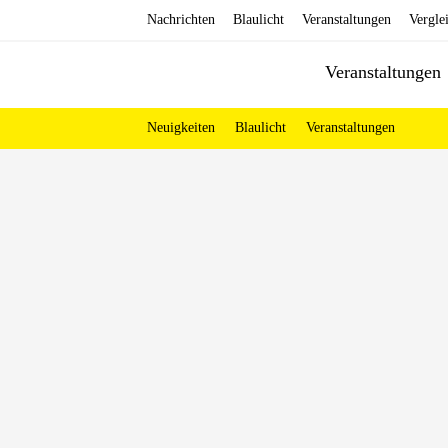
Zum
Nachrichten
Blaulicht
Veranstaltungen
Vergle
Inhalt
Veranstaltungen
springen
Neuigkeiten
Blaulicht
Veranstaltungen