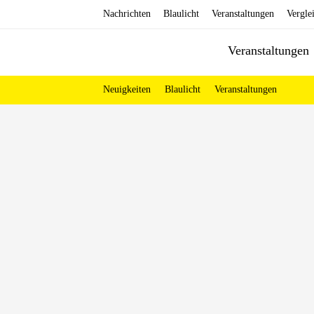
Zum
Nachrichten
Blaulicht
Veranstaltungen
Vergle
Inhalt
Veranstaltungen
springen
Neuigkeiten
Blaulicht
Veranstaltungen