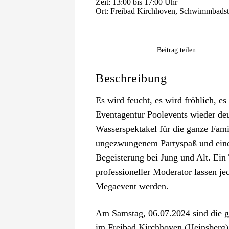
Zeit: 13:00 bis 17:00 Uhr
Ort: Freibad Kirchhoven, Schwimmbadst
Facebook
WhatsApp
Pinterest
E-
Beitrag teilen
Mail
Beschreibung
Es wird feucht, es wird fröhlich, es
Eventagentur Poolevents wieder deu
Wasserspektakel für die ganze Fami
ungezwungenem Partyspaß und einem
Begeisterung bei Jung und Alt. Ein
professioneller Moderator lassen j
Megaevent werden.
Am Samstag, 06.07.2024 sind die g
im Freibad Kirchhoven (Heinsberg) 