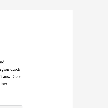
and
Region durch
ft aus. Diese
einer