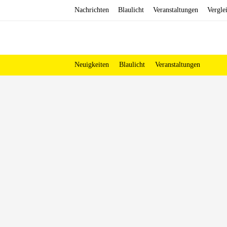
Zum
Nachrichten
Blaulicht
Veranstaltungen
Vergle
Inhalt
springen
Neuigkeiten
Blaulicht
Veranstaltungen