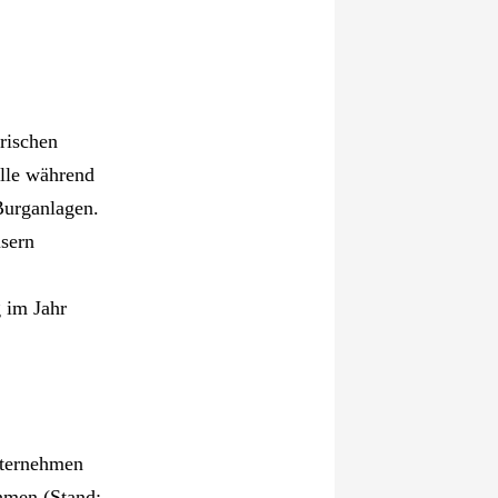
orischen
olle während
 Burganlagen.
sern
 im Jahr
nternehmen
hmen (Stand: