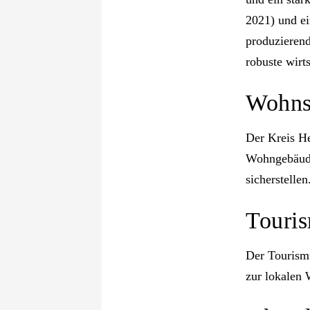
2021) und ei
produzierend
robuste wirtsc
Wohnsi
Der Kreis He
Wohngebäude
sicherstellen​​
Touris
Der Tourismu
zur lokalen W