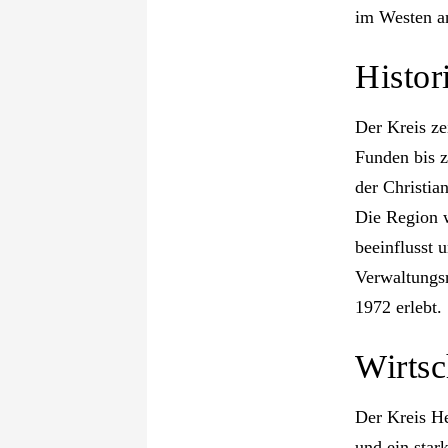
im Westen an
Histor
Der Kreis ze
Funden bis z
der Christia
Die Region 
beeinflusst 
Verwaltungs
1972 erlebt​​.
Wirtsc
Der Kreis He
und ein star