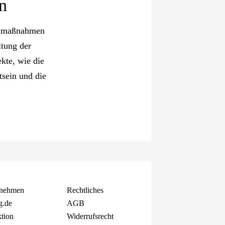
n
baumaßnahmen
ltung der
kte, wie die
sein und die
rnehmen
Rechtliches
g.de
AGB
tion
Widerrufsrecht