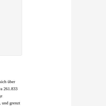
sich über
wa 261.833
ge
, und grenzt