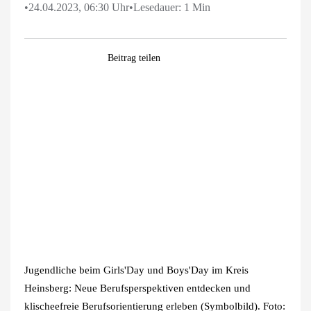
•
24.04.2023, 06:30 Uhr
•
Lesedauer: 1 Min
Facebook
WhatsApp
Pinterest
E-
Beitrag teilen
Mail
Zeige
grösseres
Bild
Jugendliche beim Girls'Day und Boys'Day im Kreis
Heinsberg: Neue Berufsperspektiven entdecken und
klischeefreie Berufsorientierung erleben (Symbolbild). Foto: