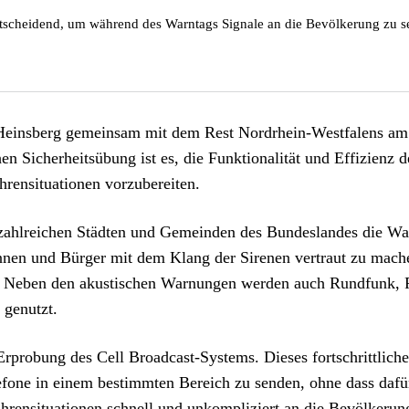
scheidend, um während des Warntags Signale an die Bevölkerung zu se
Heinsberg gemeinsam mit dem Rest Nordrhein-Westfalens am 
en Sicherheitsübung ist es, die Funktionalität und Effizienz
rensituationen vorzubereiten.
ahlreichen Städten und Gemeinden des Bundeslandes die Warn
nnen und Bürger mit dem Klang der Sirenen vertraut zu mache
en. Neben den akustischen Warnungen werden auch Rundfunk, F
 genutzt.
 Erprobung des Cell Broadcast-Systems. Dieses fortschrittlic
efone in einem bestimmten Bereich zu senden, ohne dass dafür 
hrensituationen schnell und unkompliziert an die Bevölkeru