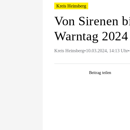
Kreis Heinsberg
Von Sirenen b
Warntag 2024
Kreis Heinsberg
•
10.03.2024, 14:13 Uhr
•
Facebook
WhatsApp
Pinterest
E-
Beitrag teilen
Mail
Zeige
grösseres
Bild