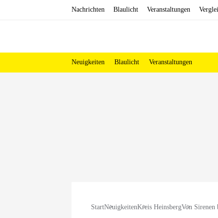
Zum
Nachrichten
Blaulicht
Veranstaltungen
Vergle
Inhalt
springen
Neuigkeiten
Blaulicht
Veranstaltungen
Start
Neuigkeiten
Kreis Heinsberg
Von Sirenen 