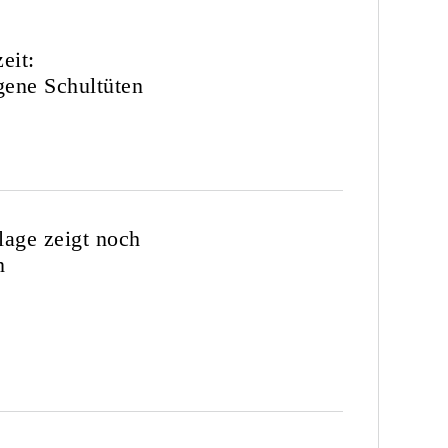
eit:
gene Schultüten
lage zeigt noch
n