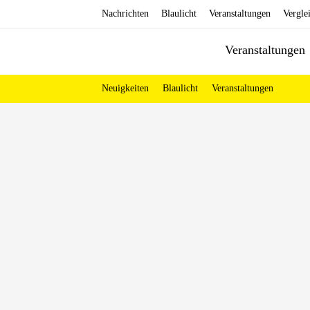
Zum
Nachrichten
Blaulicht
Veranstaltungen
Vergle
Inhalt
Veranstaltungen
springen
Neuigkeiten
Blaulicht
Veranstaltungen