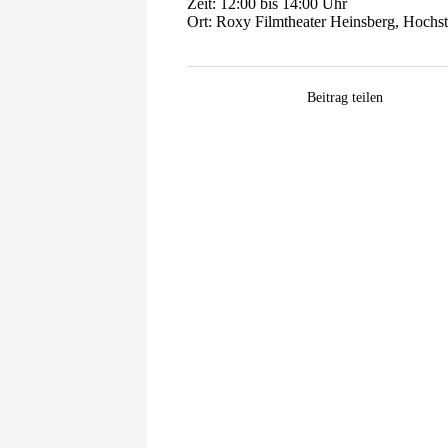
Zeit: 12:00 bis 14:00 Uhr
Ort: Roxy Filmtheater Heinsberg, Hochs
Facebook
WhatsApp
Pinterest
E-
Beitrag teilen
Mail
Zeige
grösseres
Bild