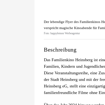
Der lebendige Flyer des Familienkinos H
verspricht magische Kinoabende für Famili
Foto: happylemon Werbeagentur
Beschreibung
Das Familienkino Heinsberg ist eine I
Familien, Kindern und Jugendlichen
Diese Veranstaltungsreihe, eine Z
der Stadt Heinsberg und mit der fr
Heinsberg eG, stellt eine einzigarti
familienfreundliche Filme ohne Eint
Über das Jahr 2024 hinweg werden i