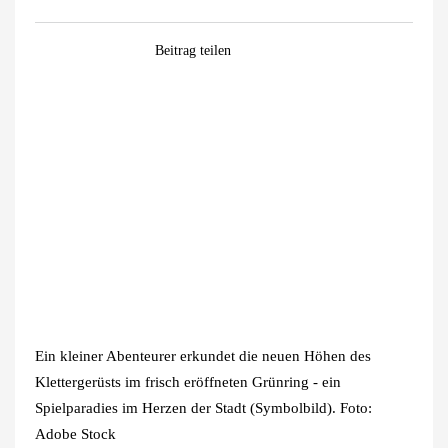
Facebook
WhatsApp
Pinterest
E-
Beitrag teilen
Mail
Zeige
grösseres
Bild
Ein kleiner Abenteurer erkundet die neuen Höhen des
Klettergerüsts im frisch eröffneten Grünring - ein
Spielparadies im Herzen der Stadt (Symbolbild). Foto:
Adobe Stock