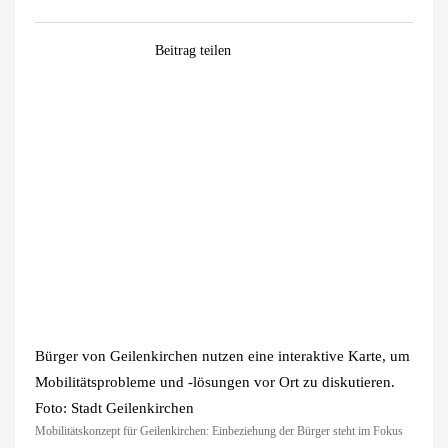
Facebook
WhatsApp
Pinterest
E-
Beitrag teilen
Mail
Zeige
grösseres
Bild
Bürger von Geilenkirchen nutzen eine interaktive Karte, um
Mobilitätsprobleme und -lösungen vor Ort zu diskutieren.
Foto: Stadt Geilenkirchen
Mobilitätskonzept für Geilenkirchen: Einbeziehung der Bürger steht im Fokus