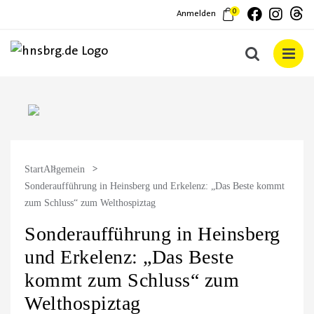
Zum
T
Faceboo
Inst
0
Anmelden
Inhalt
springen
Start
Allgemein
Sonderaufführung in Heinsberg und Erkelenz: „Das Beste kommt
zum Schluss“ zum Welthospiztag
Sonderaufführung in Heinsberg
und Erkelenz: „Das Beste
kommt zum Schluss“ zum
Welthospiztag