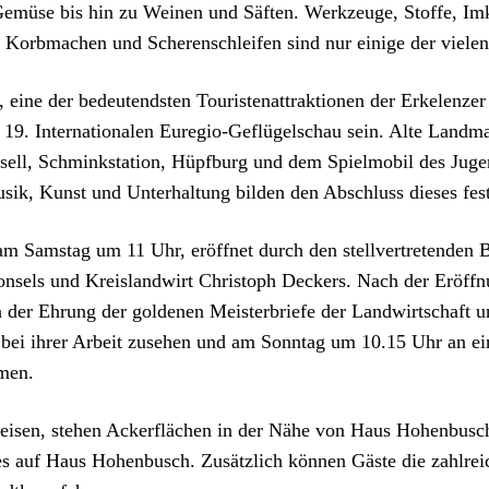
Gemüse bis hin zu Weinen und Säften. Werkzeuge, Stoffe, Im
 Korbmachen und Scherenschleifen sind nur einige der viele
eine der bedeutendsten Touristenattraktionen der Erkelenze
19. Internationalen Euregio-Geflügelschau sein. Alte Landma
ell, Schminkstation, Hüpfburg und dem Spielmobil des Juge
usik, Kunst und Unterhaltung bilden den Abschluss dieses fest
 am Samstag um 11 Uhr, eröffnet durch den stellvertretenden 
onsels und Kreislandwirt Christoph Deckers. Nach der Eröffnu
n der Ehrung der goldenen Meisterbriefe der Landwirtschaft u
ei ihrer Arbeit zusehen und am Sonntag um 10.15 Uhr an e
hmen.
reisen, stehen Ackerflächen in der Nähe von Haus Hohenbusc
es auf Haus Hohenbusch. Zusätzlich können Gäste die zahlrei