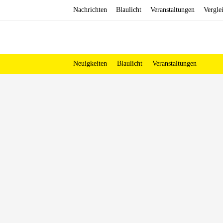
Zum
Nachrichten
Blaulicht
Veranstaltungen
Vergle
Inhalt
springen
Neuigkeiten
Blaulicht
Veranstaltungen