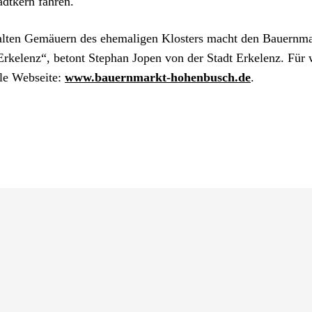
adtkern fahren.
 alten Gemäuern des ehemaligen Klosters macht den Bauernm
 Erkelenz“, betont Stephan Jopen von der Stadt Erkelenz. Für
lle Webseite:
www.bauernmarkt-hohenbusch.de
.