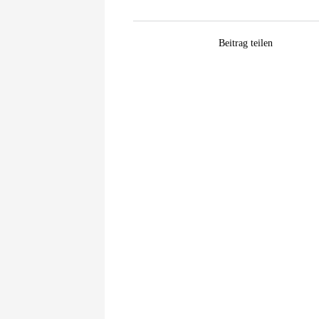
Facebook
WhatsApp
Pinterest
E-
Beitrag teilen
Mail
Zeige
grösseres
Bild