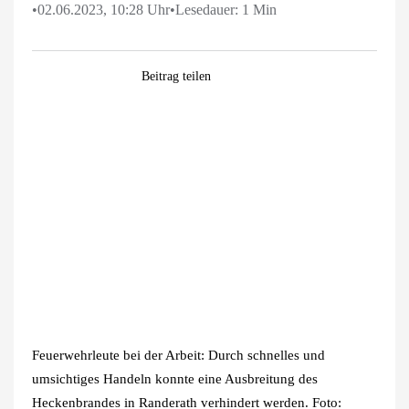
•
02.06.2023, 10:28 Uhr
•
Lesedauer: 1 Min
Facebook
WhatsApp
Pinterest
E-
Beitrag teilen
Mail
Zeige
grösseres
Bild
Feuerwehrleute bei der Arbeit: Durch schnelles und
umsichtiges Handeln konnte eine Ausbreitung des
Heckenbrandes in Randerath verhindert werden. Foto: